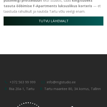
püsimeigi protseduuri
MGI Studios, saad
kingituseks
tasuta ööbimise F-Apartments luksuslikus korteris
— et
taastuda rahulikult ja nautida Tartu võlu veelgi enam.
TUTVU LÄHEMALT
+372 563 99 999
info@mgistudio.ee
Riia 20a-1, Tartu
Tartu maantee 80, 3A korrus, Tallinn