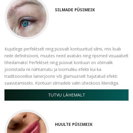
SILMADE PÜSIMEIK
Kujutlege perfektselt ning püsivalt kontuuritud silmi, mis lisab
neile definitsiooni, muutes need avatuks ning ripsmed visuaalselt
tihedamaks! Perfektset ning püsivat kontuuri on võimalik
joonistada nii nähtamatu ja loomuliku efekti kui ka
traditsioonilise lainerjoone või glamuurselt hajutatud efekti
saavutamiseks. Kontuuri silmadele valin üheskoos kliendiga.
TUTVU LÄHEMALT
HUULTE PÜSIMEIK