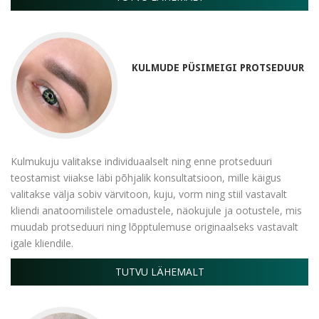
KULMUDE PÜSIMEIGI PROTSEDUUR
Kulmukuju valitakse individuaalselt ning enne protseduuri
teostamist viiakse läbi põhjalik konsultatsioon, mille käigus
valitakse välja sobiv värvitoon, kuju, vorm ning stiil vastavalt
kliendi anatoomilistele omadustele, näokujule ja ootustele, mis
muudab protseduuri ning lõpptulemuse originaalseks vastavalt
igale kliendile.
TUTVU LÄHEMALT