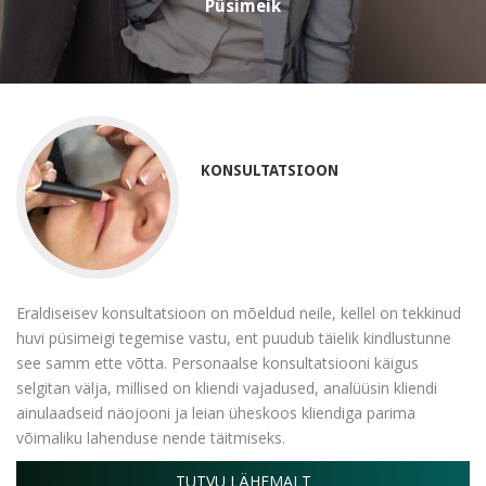
Püsimeik
KONSULTATSIOON
Eraldiseisev konsultatsioon on mõeldud neile, kellel on tekkinud
huvi püsimeigi tegemise vastu, ent puudub täielik kindlustunne
see samm ette võtta. Personaalse konsultatsiooni käigus
selgitan välja, millised on kliendi vajadused, analüüsin kliendi
ainulaadseid näojooni ja leian üheskoos kliendiga parima
võimaliku lahenduse nende täitmiseks.
TUTVU LÄHEMALT