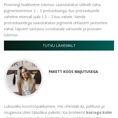
Püsimeigi kvaliteetne tulemus saavutatakse üldiselt naha
pigmenteerimise 2 – 3 protseduuriga, kus protseduuride
vaheline intervall jääb 1,5 – 2 kuu vahele. Nende
protseduuridega saavutatakse pigmendi ühtlasem jaotumine
nahal, täpsem vastavus soovitavale värvusele ja püsivam
tulemus.
TUTVU LÄHEMALT
PAKETT KOOS MAJUTUSEGA
Luksusliku koostööpakkumine, mis ühendab ilu, puhkuse ja
mugavuse ühes täiuslikus paketis. Kui broneerid
korraga kolm