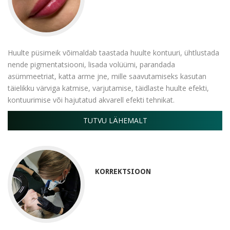
Huulte püsimeik võimaldab taastada huulte kontuuri, ühtlustada
nende pigmentatsiooni, lisada volüümi, parandada
asümmeetriat, katta arme jne, mille saavutamiseks kasutan
täielikku värviga katmise, varjutamise, täidlaste huulte efekti,
kontuurimise või hajutatud akvarell efekti tehnikat.
TUTVU LÄHEMALT
KORREKTSIOON